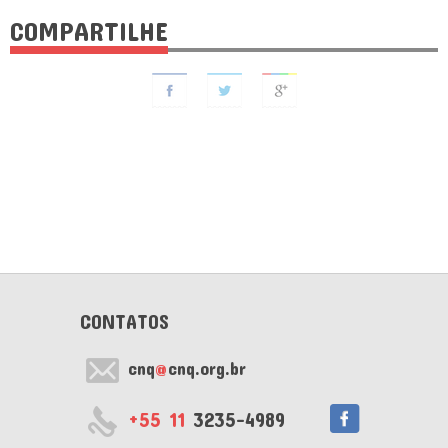
COMPARTILHE
CONTATOS
cnq
@
cnq.org.br
+55 11
3235-4989