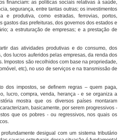
financiam: as políticas sociais relativas à saúde,
cia, segurança, entre tantas outras; os investimentos
a e produtiva, como estradas, ferrovias, portos,
 os gastos das prefeituras, dos governos dos estados e
ário; a estruturação de empresas; e a prestação de
rtir das atividades produtivas e do consumo, dos
s, dos lucros auferidos pelas empresas, da renda dos
. Impostos são recolhidos com base na propriedade,
móvel, etc), no uso de serviços e na transmissão de
to dos impostos, se definem regras – quem paga,
io, lucro, compra, venda, herança - e se organiza a
 história mostra que os diversos países montaram
e caracterizam, basicamente, por serem progressivos -
tos que os pobres - ou regressivos, nos quais os
cos.
profundamente desigual com um sistema tributário
das causas estruturais dessa situação é fundamental