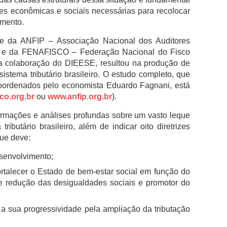
ões econômicas e sociais necessárias para recolocar
imento.
nte da ANFIP – Associação Nacional dos Auditores
il e da FENAFISCO – Federação Nacional do Fisco
m a colaboração do DIEESE, resultou na produção de
stema tributário brasileiro. O estudo completo, que
coordenados pelo economista Eduardo Fagnani, está
co.org.br
ou
www.anfip.org.br
).
ormações e análises profundas sobre um vasto leque
ributário brasileiro, além de indicar oito diretrizes
que deve:
senvolvimento;
rtalecer o Estado de bem-estar social em função do
e redução das desigualdades sociais e promotor do
a sua progressividade pela ampliação da tributação