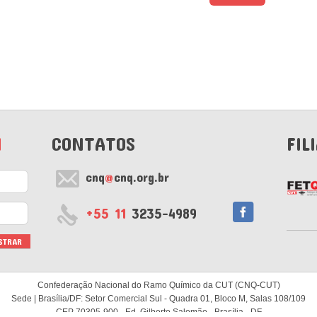
M
CONTATOS
FIL
cnq
@
cnq.org.br
+55 11
3235-4989
Confederação Nacional do Ramo Químico da CUT (CNQ-CUT)
Sede | Brasília/DF: Setor Comercial Sul - Quadra 01, Bloco M, Salas 108/109
CEP 70305-900 - Ed. Gilberto Salomão - Brasília - DF