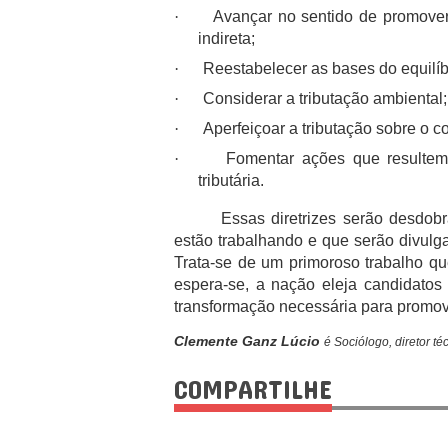
·
Avançar no sentido de promover
indireta;
·
Reestabelecer as bases do equilíbr
·
Considerar a tributação ambiental;
·
Aperfeiçoar a tributação sobre o c
·
Fomentar ações que resultem
tributária.
Essas diretrizes serão desdob
estão trabalhando e que serão divulg
Trata-se de um primoroso trabalho que
espera-se, a nação eleja candidatos 
transformação necessária para promov
Clemente Ganz Lúcio
é
Sociólogo, diretor t
COMPARTILHE