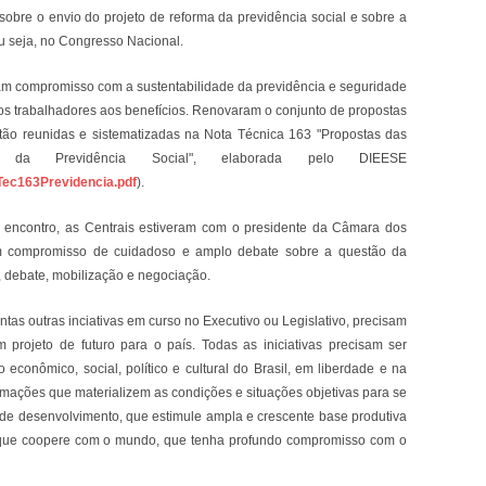
 sobre o envio do projeto de reforma da previdência social e sobre a
ou seja, no Congresso Nacional.
ram compromisso com a sustentabilidade da previdência e seguridade
 os trabalhadores aos benefícios. Renovaram o conjunto de propostas
tão reunidas e sistematizadas na Nota Técnica 163 "Propostas das
 da Previdência Social", elaborada pelo DIEESE
aTec163Previdencia.pdf
).
e encontro, as Centrais estiveram com o presidente da Câmara dos
um compromisso de cuidadoso e amplo debate sobre a questão da
a, debate, mobilização e negociação.
antas outras inciativas em curso no Executivo ou Legislativo, precisam
 projeto de futuro para o país. Todas as iniciativas precisam ser
econômico, social, político e cultural do Brasil, em liberdade e na
mações que materializem as condições e situações objetivas para se
 de desenvolvimento, que estimule ampla e crescente base produtiva
ra, que coopere com o mundo, que tenha profundo compromisso com o