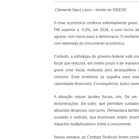
Clemente Ganz Lúcio – diretor do DIEESE
A crise econômica continua extremamente grave.
PIB superior a -3,0%, em 2016, e com riscos de
agrava, com riscos para a democracia. O momento 
com retomada do crescimento econômico.
Contudo, a estratégia do governo federal está o
fiscal que reduzirá, em médio prazo e de maneira
grave crise fiscal, motivada pelo desequilíbr
crescem. Esse problema se espalha para esta
calamidade financeira. Consequência: todos cami
A situação requer ajustes fiscais, sim. De um 
desonerações. De outro, que permitam cuidadosa
absurdas despesas com juros. Demandará também 
ousadas e radicais, que promovam amplo investi
impactos multiplicadores sobre o crescimento.
Nessa semana, as Centrais Sindicais foram convi