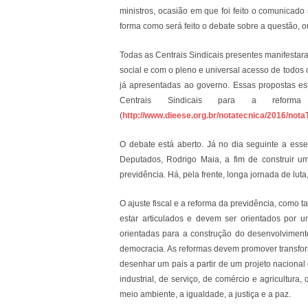
ministros, ocasião em que foi feito o comunicado
forma como será feito o debate sobre a questão, 
Todas as Centrais Sindicais presentes manifesta
social e com o pleno e universal acesso de todos
já apresentadas ao governo. Essas propostas es
Centrais Sindicais para a reforma
(
http://www.dieese.org.br/notatecnica/2016/not
O debate está aberto. Já no dia seguinte a ess
Deputados, Rodrigo Maia, a fim de construir 
previdência. Há, pela frente, longa jornada de lut
O ajuste fiscal e a reforma da previdência, como t
estar articulados e devem ser orientados por um
orientadas para a construção do desenvolvimento 
democracia. As reformas devem promover transfor
desenhar um pais a partir de um projeto nacional
industrial, de serviço, de comércio e agricultu
meio ambiente, a igualdade, a justiça e a paz.