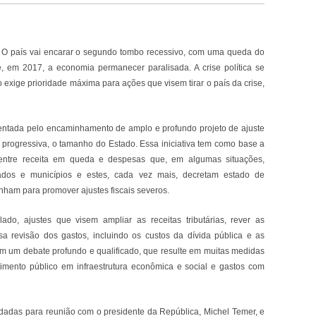
 O país vai encarar o segundo tombo recessivo, com uma queda do
, em 2017, a economia permanecer paralisada. A crise política se
exige prioridade máxima para ações que visem tirar o país da crise,
rientada pelo encaminhamento de amplo e profundo projeto de ajuste
 progressiva, o tamanho do Estado. Essa iniciativa tem como base a
io entre receita em queda e despesas que, em algumas situações,
dos e municípios e estes, cada vez mais, decretam estado de
nham para promover ajustes fiscais severos.
lado, ajustes que visem ampliar as receitas tributárias, rever as
 revisão dos gastos, incluindo os custos da dívida pública e as
um debate profundo e qualificado, que resulte em muitas medidas
mento público em infraestrutura econômica e social e gastos com
dadas para reunião com o presidente da República, Michel Temer, e