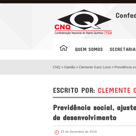
Facebook
Confe
QUEM SOMOS
SECRETARIA
CNQ
>
Opinião
>
Clemente Ganz Lúcio
>
Previdência so
ESCRITO POR:
CLEMENTE G
Previdência social, ajust
de desenvolvimento
15 de Dezembro de 2016