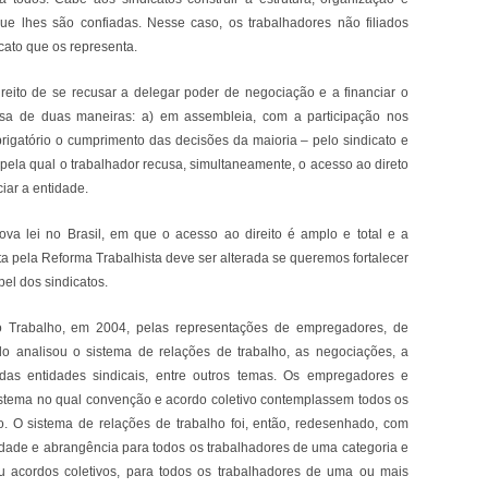
e lhes são confiadas. Nesse caso, os trabalhadores não filiados
cato que os representa.
reito de se recusar a delegar poder de negociação e a financiar o
ssa de duas maneiras: a) em assembleia, com a participação nos
brigatório o cumprimento das decisões da maioria – pelo sindicato e
 pela qual o trabalhador recusa, simultaneamente, o acesso ao direto
iar a entidade.
ova lei no Brasil, em que o acesso ao direito é amplo e total e a
eita pela Reforma Trabalhista deve ser alterada se queremos fortalecer
pel dos sindicatos.
o Trabalho, em 2004, pelas representações de empregadores, de
o analisou o sistema de relações de trabalho, as negociações, a
e das entidades sindicais, entre outros temas. Os empregadores e
istema no qual convenção e acordo coletivo contemplassem todos os
o. O sistema de relações de trabalho foi, então, redesenhado, com
idade e abrangência para todos os trabalhadores de uma categoria e
 acordos coletivos, para todos os trabalhadores de uma ou mais