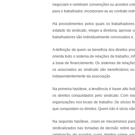
negociam e celebram convenções ou acordos coleti
para o trabalhador, incorporam-se ao contrato indi
Há procedimentos pelos quais os trabalhadores
estatuto do sindicato, eleger a diretoria, aprova
trabalhadores são individualmente convocados e,
A definição de quem se beneficia dos direitos pr
orienta todo o sistema de relações de trabalho, in
a base de financiamento. Os sistemas de relações
os associados ao sindicato são beneficiários ou
independentemente da associação.
Na primeira hipótese, a tendência é haver alto í
os direitos conquistados pelo sindicato. Com iss
organizações nos locais de trabalho. Os sócios f
que conquistam os direitos. Quem não é sócio não 
Na segunda hipótese, criam-se mecanismos para d
sindicalizados nas tomadas de decisão sobre qu
celebração de acordos cujos direitos valem par