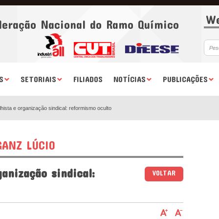
We
deração Nacional do Ramo Químico
S
SETORIAIS
FILIADOS
NOTÍCIAS
PUBLICAÇÕES
hista e organização sindical: reformismo oculto
ANZ LÚCIO
anização sindical:
VOLTAR