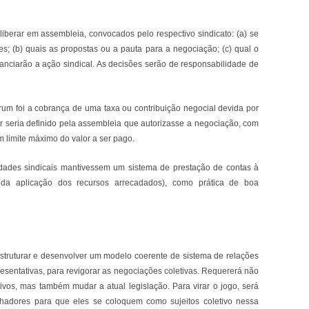
iberar em assembleia, convocados pelo respectivo sindicato: (a) se
; (b) quais as propostas ou a pauta para a negociação; (c) qual o
anciarão a ação sindical. As decisões serão de responsabilidade de
rum foi a cobrança de uma taxa ou contribuição negocial devida por
r seria definido pela assembleia que autorizasse a negociação, com
m limite máximo do valor a ser pago.
dades sindicais mantivessem um sistema de prestação de contas à
 da aplicação dos recursos arrecadados), como prática de boa
estruturar e desenvolver um modelo coerente de sistema de relações
presentativas, para revigorar as negociações coletivas. Requererá não
ivos, mas também mudar a atual legislação. Para virar o jogo, será
balhadores para que eles se coloquem como sujeitos coletivo nessa