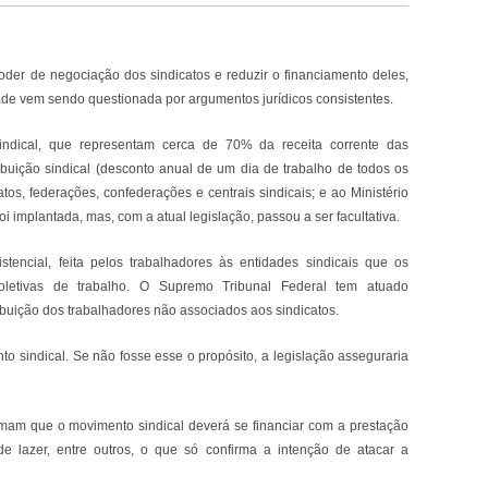
poder de negociação dos sindicatos e reduzir o financiamento deles,
dade vem sendo questionada por argumentos jurídicos consistentes.
sindical, que representam cerca de 70% da receita corrente das
buição sindical (desconto anual de um dia de trabalho de todos os
s, federações, confederações e centrais sindicais; e ao Ministério
oi implantada, mas, com a atual legislação, passou a ser facultativa.
istencial, feita pelos trabalhadores às entidades sindicais que os
oletivas de trabalho. O Supremo Tribunal Federal tem atuado
ibuição dos trabalhadores não associados aos sindicatos.
to sindical. Se não fosse esse o propósito, a legislação asseguraria
rmam que o movimento sindical deverá se financiar com a prestação
 de lazer, entre outros, o que só confirma a intenção de atacar a