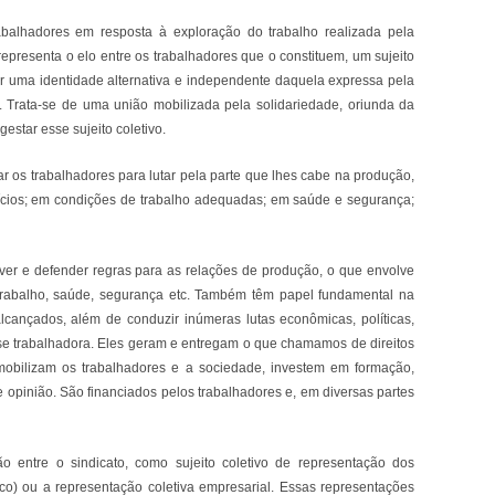
abalhadores em resposta à exploração do trabalho realizada pela
representa o elo entre os trabalhadores que o constituem, um sujeito
riar uma identidade alternativa e independente daquela expressa pela
Trata-se de uma união mobilizada pela solidariedade, oriunda da
estar esse sujeito coletivo.
ar os trabalhadores para lutar pela parte que lhes cabe na produção,
ícios; em condições de trabalho adequadas; em saúde e segurança;
over e defender regras para as relações de produção, o que envolve
trabalho, saúde, segurança etc. Também têm papel fundamental na
alcançados, além de conduzir inúmeras lutas econômicas, políticas,
lasse trabalhadora. Eles geram e entregam o que chamamos de direitos
, mobilizam os trabalhadores e a sociedade, investem em formação,
opinião. São financiados pelos trabalhadores e, em diversas partes
o entre o sindicato, como sujeito coletivo de representação dos
co) ou a representação coletiva empresarial. Essas representações