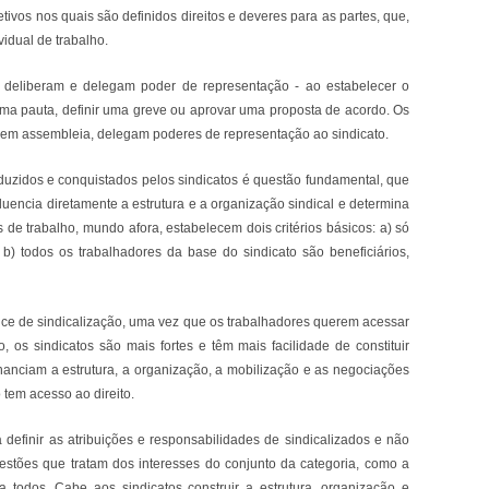
vos nos quais são definidos direitos e deveres para as partes, que,
vidual de trabalho.
 deliberam e delegam poder de representação - ao estabelecer o
r uma pauta, definir uma greve ou aprovar uma proposta de acordo. Os
 em assembleia, delegam poderes de representação ao sindicato.
oduzidos e conquistados pelos sindicatos é questão fundamental, que
fluencia diretamente a estrutura e a organização sindical e determina
 de trabalho, mundo afora, estabelecem dois critérios básicos: a) só
 b) todos os trabalhadores da base do sindicato são beneficiários,
ndice de sindicalização, uma vez que os trabalhadores querem acessar
o, os sindicatos são mais fortes e têm mais facilidade de constituir
inanciam a estrutura, a organização, a mobilização e as negociações
tem acesso ao direito.
efinir as atribuições e responsabilidades de sindicalizados e não
estões que tratam dos interesses do conjunto da categoria, como a
a todos. Cabe aos sindicatos construir a estrutura, organização e