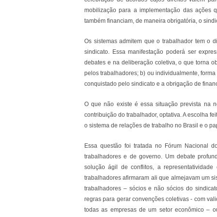
mobilização para a implementação das ações qu
também financiam, de maneira obrigatória, o sindi
Os sistemas admitem que o trabalhador tem o di
sindicato. Essa manifestação poderá ser expre
debates e na deliberação coletiva, o que torna o
pelos trabalhadores; b) ou individualmente, forma
conquistado pelo sindicato e a obrigação de financ
O que não existe é essa situação prevista na n
contribuição do trabalhador, optativa. A escolha f
o sistema de relações de trabalho no Brasil e o pa
Essa questão foi tratada no Fórum Nacional d
trabalhadores e de governo. Um debate profund
solução ágil de conflitos, a representatividad
trabalhadores afirmaram ali que almejavam um s
trabalhadores – sócios e não sócios do sindicat
regras para gerar convenções coletivas - com val
todas as empresas de um setor econômico – ou