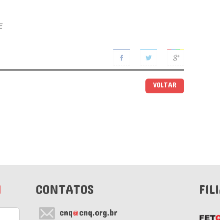
E
VOLTAR
M
CONTATOS
FIL
cnq
@
cnq.org.br