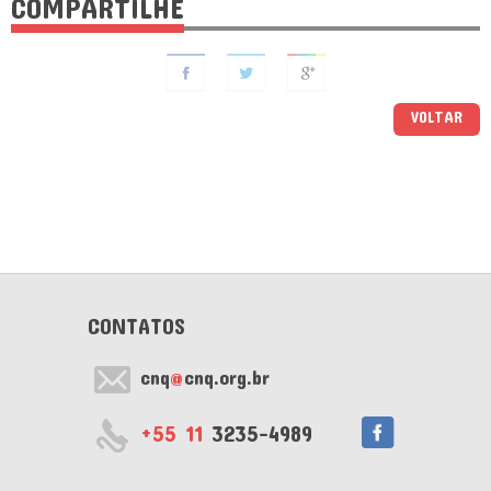
COMPARTILHE
VOLTAR
CONTATOS
cnq
@
cnq.org.br
+55 11
3235-4989