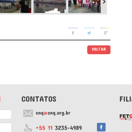
VOLTAR
M
CONTATOS
FIL
cnq
@
cnq.org.br
+55 11
3235-4989