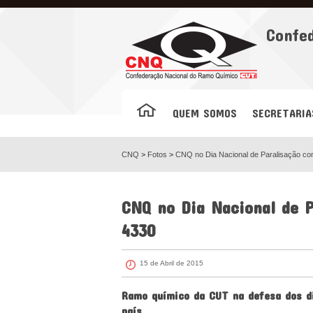
Facebook
Confe
QUEM SOMOS
SECRETARIA
CNQ
>
Fotos
>
CNQ no Dia Nacional de Paralisação co
CNQ no Dia Nacional de P
4330
15 de Abril de 2015
Ramo químico da CUT na defesa dos di
país