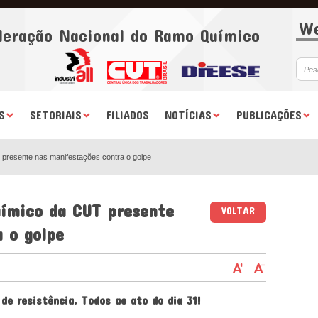
We
deração Nacional do Ramo Químico
S
SETORIAIS
FILIADOS
NOTÍCIAS
PUBLICAÇÕES
presente nas manifestações contra o golpe
uímico da CUT presente
VOLTAR
 o golpe
de resistência. Todos ao ato do dia 31!