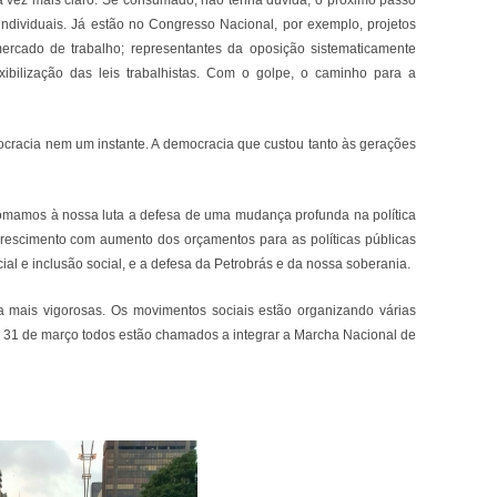
da vez mais claro. Se consumado, não tenha dúvida, o próximo passo
 individuais. Já estão no Congresso Nacional, por exemplo, projetos
ercado de trabalho; representantes da oposição sistematicamente
ibilização das leis trabalhistas. Com o golpe, o caminho para a
cracia nem um instante. A democracia que custou tanto às gerações
somamos à nossa luta a defesa de uma mudança profunda na política
scimento com aumento dos orçamentos para as políticas públicas
l e inclusão social, e a defesa da Petrobrás e da nossa soberania.
ia mais vigorosas. Os movimentos sociais estão organizando várias
ia 31 de março todos estão chamados a integrar a Marcha Nacional de