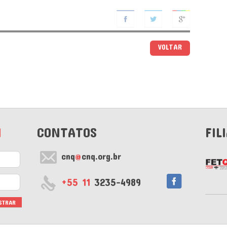
VOLTAR
M
CONTATOS
FIL
cnq
@
cnq.org.br
+55 11
3235-4989