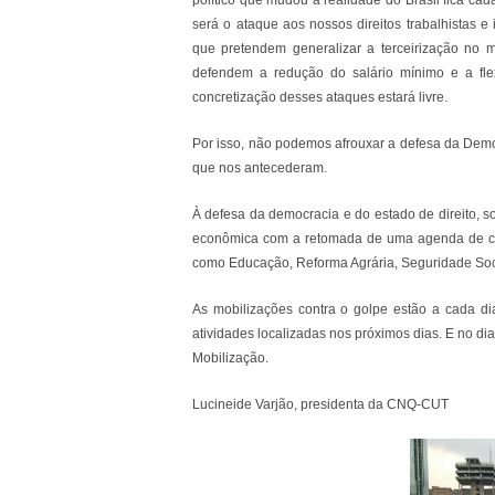
político que mudou a realidade do Brasil fica ca
será o ataque aos nossos direitos trabalhistas e
que pretendem generalizar a terceirização no m
defendem a redução do salário mínimo e a flex
concretização desses ataques estará livre.
Por isso, não podemos afrouxar a defesa da Demo
que nos antecederam.
À defesa da democracia e do estado de direito, 
econômica com a retomada de uma agenda de cre
como Educação, Reforma Agrária, Seguridade Socia
As mobilizações ​contra o golpe estão a cada d
atividades localizadas nos próximos dias. E no d
Mobilização.
Lucineide Varjão, presidenta da CNQ-CUT