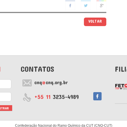
VOLTAR
M
CONTATOS
FIL
cnq
@
cnq.org.br
+55 11
3235-4989
Confederação Nacional do Ramo Químico da CUT (CNQ-CUT)