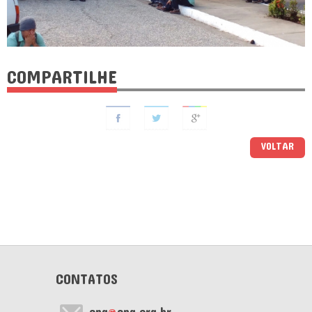
COMPARTILHE
VOLTAR
CONTATOS
cnq
@
cnq.org.br