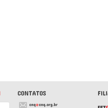
M
CONTATOS
FIL
cnq
@
cnq.org.br