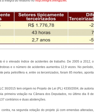
 a íntegra do relatório no
http://migre.me/qp2Mc
 é o elevado índice de acidentes de trabalho. De 2005 a 2012, o
etrobras e o número de acidentes aumentou 12,9 vezes. No período,
 pela petrolífera e, entre os terceirizados, foram 85 mortes, aponta
LC 30/2015 tem origem no Projeto de Lei (PL) 4330/2004, de autoria
Na primeira votação na Câmara dos Deputados, no último dia 8 de
, 137 contrários e duas abstenções.
3 contra, na segunda votação do projeto já com emendas alteradas,