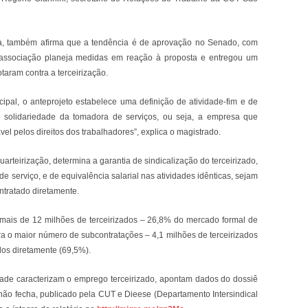
ra, também afirma que a tendência é de aprovação no Senado, com
 a associação planeja medidas em reação à proposta e entregou um
taram contra a terceirização.
ncipal, o anteprojeto estabelece uma definição de atividade-fim e de
a solidariedade da tomadora de serviços, ou seja, a empresa que
vel pelos direitos dos trabalhadores”, explica o magistrado.
arteirização, determina a garantia de sindicalização do terceirizado,
 serviço, e de equivalência salarial nas atividades idênticas, sejam
ntratado diretamente.
á mais de 12 milhões de terceirizados – 26,8% do mercado formal de
ra o maior número de subcontratações – 4,1 milhões de terceirizados
dos diretamente (69,5%).
idade caracterizam o emprego terceirizado, apontam dados do dossiê
não fecha, publicado pela CUT e Dieese (Departamento Intersindical