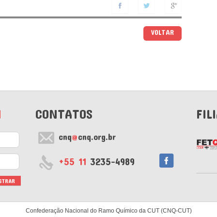
VOLTAR
M
CONTATOS
FIL
cnq
@
cnq.org.br
+55 11
3235-4989
Confederação Nacional do Ramo Químico da CUT (CNQ-CUT)