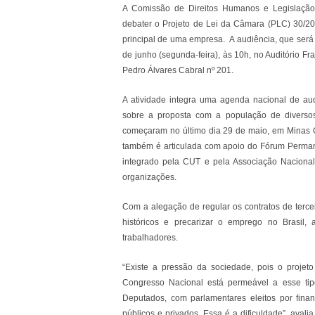
A Comissão de Direitos Humanos e Legislação 
debater o Projeto de Lei da Câmara (PLC) 30/2015,
principal de uma empresa. A audiência, que será
de junho (segunda-feira), às 10h, no Auditório F
Pedro Álvares Cabral nº 201.
A atividade integra uma agenda nacional de aud
sobre a proposta com a população de diversos
começaram no último dia 29 de maio, em Minas Ge
também é articulada com apoio do Fórum Perman
integrado pela CUT e pela Associação Nacional 
organizações.
Com a alegação de regular os contratos de terceir
históricos e precarizar o emprego no Brasil
trabalhadores.
“Existe a pressão da sociedade, pois o projet
Congresso Nacional está permeável a esse ti
Deputados, com parlamentares eleitos por fina
públicos e privados. Essa é a dificuldade”, aval