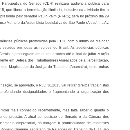
Participativa do Senado (CDH) realizará audiência pública para
 que libera a terceirização ilimitada, inclusive na atividade-fim, a
 presidida pelo senador Paulo Paim (PT-RS), será no próximo dia 29
ranco Montoro da Assembleia Legislativa de São Paulo (Alesp), na Av.
iências públicas promovidas pela CDH, com o intuito de dialogar
 estados em todas as regiões do Brasil. As audiências públicas
rais, e prosseguem em outros estados até o final de julho. A ação
ente em Defesa dos Trabalhadores Ameaçados pela Terceirização,
dos Magistrados da Justiça do Trabalho (Anamatra), entre outras
ização, se aprovado, o PLC 30/2015 vai retirar direitos trabalhistas
, aprofundando desigualdades e fragmentando a organização dos
o ficou mais conhecido recentemente, mas falta saber o quanto o
po de pressão. A atual composição do Senado e da Câmara dos
nciamento empresarial, dá margem à promiscuidade de interesses
ia Rogério Giannini, secretário de Relações do Trabalho da CUT São