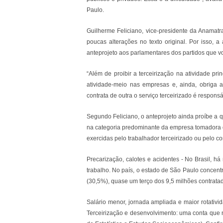
Paulo.
Guilherme Feliciano, vice-presidente da Anamat
poucas alterações no texto original. Por isso,
anteprojeto aos parlamentares dos partidos que vo
“Além de proibir a terceirização na atividade pri
atividade-meio nas empresas e, ainda, obriga 
contrata de outra o serviço terceirizado é responsá
Segundo Feliciano, o anteprojeto ainda proíbe a qu
na categoria predominante da empresa tomadora de
exercidas pelo trabalhador terceirizado ou pelo co
Precarização, calotes e acidentes - No Brasil, h
trabalho. No país, o estado de São Paulo concent
(30,5%), quase um terço dos 9,5 milhões contrata
Salário menor, jornada ampliada e maior rotativ
Terceirização e desenvolvimento: uma conta que 