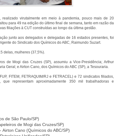
, realizado virutalmente em meio à pandemia, pouco mais de 20
ltou para 49 na edição do último final de semana, tanto em razão da
vas filiações à CUT construídas ao longo da última gestão.
ação junto aos delegados e delegadas de 16 estados presentes, foi
rigente do Sindicato dos Químicos do ABC, Raimundo Suzart.
15 delas, mulheres (37,5%).
os de Mogi das Cruzes (SP), assumiu a Vice-Presidência; Arthur
aria Geral; e Airton Cano, dos Químicos do ABC (SP), a Tesouraria.
FUP, FITEM, FETRAQUIM/RJ e FETRACEL) e 72 sindicatos filiados,
s, que representam aproximadamente 350 mil trabalhadoras e
cos de São Paulo/SP)
Papeleiros de Mogi das Cruzes/SP)
 - Airton Cano (Químicos do ABC/SP)