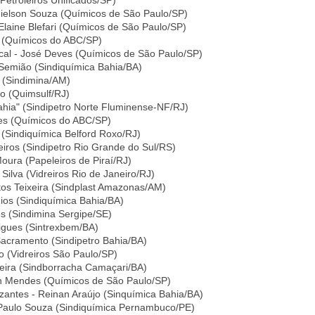
Petroleiros Unificados/SP)
dielson Souza (Químicos de São Paulo/SP)
 Elaine Blefari (Químicos de São Paulo/SP)
s (Químicos do ABC/SP)
ical - José Deves (Químicos de São Paulo/SP)
a Semião (Sindiquímica Bahia/BA)
a (Sindimina/AM)
o (Quimsulf/RJ)
ahia" (Sindipetro Norte Fluminense-NF/RJ)
les (Químicos do ABC/SP)
 (Sindiquímica Belford Roxo/RJ)
iros (Sindipetro Rio Grande do Sul/RS)
Moura (Papeleiros de Piraí/RJ)
Silva (Vidreiros Rio de Janeiro/RJ)
tos Teixeira (Sindplast Amazonas/AM)
ios (Sindiquímica Bahia/BA)
ves (Sindimina Sergipe/SE)
rigues (Sintrexbem/BA)
 Sacramento (Sindipetro Bahia/BA)
o (Vidreiros São Paulo/SP)
reira (Sindborracha Camaçari/BA)
son Mendes (Químicos de São Paulo/SP)
lizantes - Reinan Araújo (Sinquímica Bahia/BA)
 - Paulo Souza (Sindiquímica Pernambuco/PE)