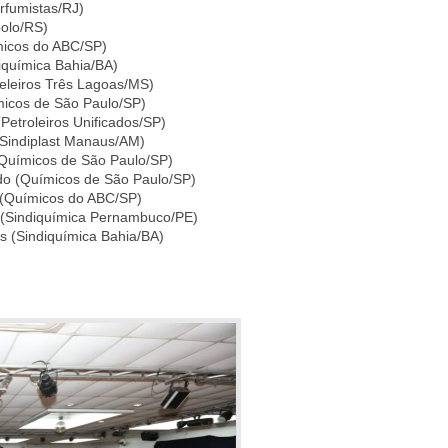
rfumistas/RJ)
polo/RS)
micos do ABC/SP)
iquímica Bahia/BA)
eleiros Três Lagoas/MS)
micos de São Paulo/SP)
Petroleiros Unificados/SP)
 (Sindiplast Manaus/AM)
 (Químicos de São Paulo/SP)
do (Químicos de São Paulo/SP)
o (Químicos do ABC/SP)
a (Sindiquímica Pernambuco/PE)
s (Sindiquímica Bahia/BA)