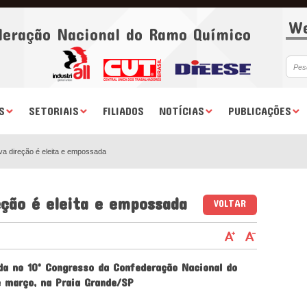
We
deração Nacional do Ramo Químico
S
SETORIAIS
FILIADOS
NOTÍCIAS
PUBLICAÇÕES
a direção é eleita e empossada
ção é eleita e empossada
VOLTAR
da no 10º Congresso da Confederação Nacional do
e março, na Praia Grande/SP