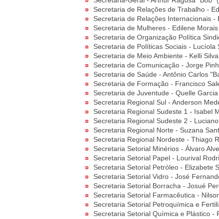
Secretaria-Geral - Arthur Ragusa "Bob" (
Secretaria de Relações de Trabalho - E
Secretaria de Relações Internacionais -
Secretaria de Mulheres - Edilene Morai
Secretaria de Organização Política Sind
Secretaria de Políticas Sociais - Lucíol
Secretaria de Meio Ambiente - Kelli Silv
Secretaria de Comunicação - Jorge Pinh
Secretaria de Saúde - Antônio Carlos "B
Secretaria de Formação - Francisco Sa
Secretaria de Juventude - Quelle Garcia
Secretaria Regional Sul - Anderson Mede
Secretaria Regional Sudeste 1 - Isabel 
Secretaria Regional Sudeste 2 - Luciano 
Secretaria Regional Norte - Suzana San
Secretaria Regional Nordeste - Thiago R
Secretaria Setorial Minérios - Álvaro Al
Secretaria Setorial Papel - Lourival Rod
Secretaria Setorial Petróleo - Elizabete
Secretaria Setorial Vidro - José Fernand
Secretaria Setorial Borracha - Josué Pe
Secretaria Setorial Farmacêutica - Nil
Secretaria Setorial Petroquímica e Ferti
Secretaria Setorial Química e Plástico