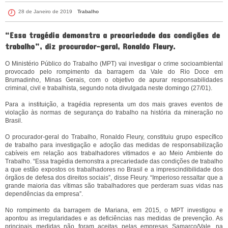
28 de Janeiro de 2019
Trabalho
“Essa tragédia demonstra a precariedade das condições de
trabalho”, diz procurador-geral, Ronaldo Fleury.
O Ministério Público do Trabalho (MPT) vai investigar o crime socioambiental
provocado pelo rompimento da barragem da Vale do Rio Doce em
Brumadinho, Minas Gerais, com o objetivo de apurar responsabilidades
criminal, civil e trabalhista, segundo nota divulgada neste domingo (27/01).
Para a instituição, a tragédia representa um dos mais graves eventos de
violação às normas de segurança do trabalho na história da mineração no
Brasil.
O procurador-geral do Trabalho, Ronaldo Fleury, constituiu grupo específico
de trabalho para investigação e adoção das medidas de responsabilização
cabíveis em relação aos trabalhadores vitimados e ao Meio Ambiente do
Trabalho. “Essa tragédia demonstra a precariedade das condições de trabalho
a que estão expostos os trabalhadores no Brasil e a imprescindibilidade dos
órgãos de defesa dos direitos sociais”, disse Fleury. “Imperioso ressaltar que a
grande maioria das vítimas são trabalhadores que perderam suas vidas nas
dependências da empresa”.
No rompimento da barragem de Mariana, em 2015, o MPT investigou e
apontou as irregularidades e as deficiências nas medidas de prevenção. As
principais medidas não foram aceitas pelas empresas Samarco/Vale, na