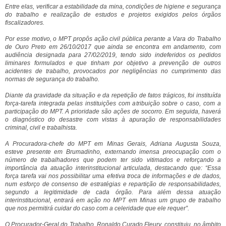
Entre elas, verificar a estabilidade da mina, condições de higiene e segurança
do trabalho e realização de estudos e projetos exigidos pelos órgãos
fiscalizadores.
Por esse motivo, o MPT propôs ação civil pública perante a Vara do Trabalho
de Ouro Preto em 26/10/2017 que ainda se encontra em andamento, com
audiência designada para 27/02/2019, tendo sido indeferidos os pedidos
liminares formulados e que tinham por objetivo a prevenção de outros
acidentes de trabalho, provocados por negligências no cumprimento das
normas de segurança do trabalho.
Diante da gravidade da situação e da repetição de fatos trágicos, foi instituída
força-tarefa integrada pelas instituições com atribuição sobre o caso, com a
participação do MPT. A prioridade são ações de socorro. Em seguida, haverá
o diagnóstico do desastre com vistas à apuração de responsabilidades
criminal, civil e trabalhista.
A Procuradora-chefe do MPT em Minas Gerais, Adriana Augusta Souza,
esteve presente em Brumadinho, externando imensa preocupação com o
número de trabalhadores que podem ter sido vitimados e reforçando a
importância da atuação interinstitucional articulada, destacando que: “Essa
força tarefa vai nos possibilitar uma efetiva troca de informações e de dados,
num esforço de consenso de estratégias e repartição de responsabilidades,
segundo a legitimidade de cada órgão. Para além dessa atuação
interinstitucional, entrará em ação no MPT em Minas um grupo de trabalho
que nos permitirá cuidar do caso com a celeridade que ele requer”.
O Procurador-Geral do Trabalho, Ronaldo Curado Fleury, constituiu, no âmbito