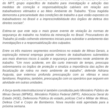
do MPT, grupo específico de trabalho para investigação e adoção das
medidas de correção e responsabilização cabíveis em relação aos
trabalhadores vitimados e ao Meio Ambiente do Trabalho. “Essa tragédia
demonstra a precariedade das condições de trabalho a que estão expostos os
trabalhadores no Brasil e a imprescindibilidade dos órgãos de defesa dos
direitos sociais”.
Estima-se que este seja o mais grave evento de violação às normas de
segurança do trabalho na história da mineração no Brasil. Procuradores do
Trabalho já estão colhendo elementos iniciais para subsidiar o andamento das
investigações e a responsabilização dos culpados.
Entre os três maiores segmentos econômicos no estado de Minas Gerais, a
exploração mineral emprega grande número de trabalhadores submetidos
aos mais diversos riscos à saúde e segurança presentes neste ambiente de
trabalho. “Um novo acidente, em tão curto intervalo de tempo, preocupa
sobremaneira os órgãos de proteção e sinaliza a importância das ações de
fiscalização de rotina no meio ambiente de trabalho”, defende Adriana
Augusta, que externou profunda preocupação com as vítimas e seus
familiares. Registrou, também, preocupação com os operários que seguem em
atividade em outras unidades.
A força-tarefa interinstitucional é também constituída pelo Ministério Público de
Minas Gerais (MPMG), Ministério Público Federal (MPF), Advocacia Geral do
Estado (AGE), Defensoria Pública do estado, polícias Civil e Militar de Minas,
Defesa Civil e Corpo de Bombeiros. Nova reunião está agendada para a
próxima semana.