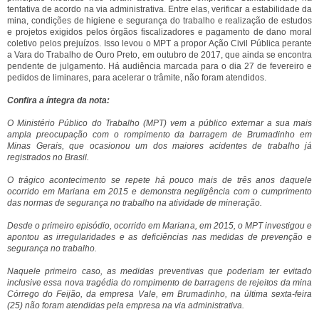
tentativa de acordo na via administrativa. Entre elas, verificar a estabilidade da
mina, condições de higiene e segurança do trabalho e realização de estudos
e projetos exigidos pelos órgãos fiscalizadores e pagamento de dano moral
coletivo pelos prejuízos. Isso levou o MPT a propor Ação Civil Pública perante
a Vara do Trabalho de Ouro Preto, em outubro de 2017, que ainda se encontra
pendente de julgamento. Há audiência marcada para o dia 27 de fevereiro e
pedidos de liminares, para acelerar o trâmite, não foram atendidos.
Confira
a íntegra da nota:
O Ministério Público do Trabalho (MPT) vem a público externar a sua mais
ampla preocupação com o rompimento da barragem de Brumadinho em
Minas Gerais, que ocasionou um dos maiores acidentes de trabalho já
registrados no Brasil.
O trágico acontecimento se repete há pouco mais de três anos daquele
ocorrido em Mariana em 2015 e demonstra negligência com o cumprimento
das normas de segurança no trabalho na atividade de mineração.
Desde o primeiro episódio, ocorrido em Mariana, em 2015, o MPT investigou e
apontou as irregularidades e as deficiências nas medidas de prevenção e
segurança no trabalho.
Naquele primeiro caso, as medidas preventivas que poderiam ter evitado
inclusive essa nova tragédia do rompimento de barragens de rejeitos da mina
Córrego do Feijão, da empresa Vale, em Brumadinho, na última sexta-feira
(25) não foram atendidas pela empresa na via administrativa.