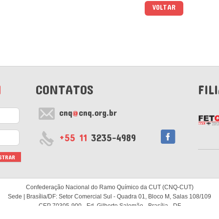
VOLTAR
M
CONTATOS
FIL
cnq
@
cnq.org.br
+55 11
3235-4989
Confederação Nacional do Ramo Químico da CUT (CNQ-CUT)
Sede | Brasília/DF: Setor Comercial Sul - Quadra 01, Bloco M, Salas 108/109
CEP 70305-900 - Ed. Gilberto Salomão - Brasília - DF
Subsede | São Paulo/SP: Rua Major Diogo, 634 - 1º andar