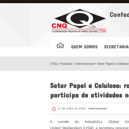
Facebook
Confe
QUEM SOMOS
SECRETARIA
CNQ
>
Notícias
>
Internacional
>
Setor Papel e Celulos
Setor Papel e Celulose: 
participa de atividades 
17 de Julho de 2018
Internacional
A convite do IndustriALL Global U
United Steelworkers (USW), a secretária regional