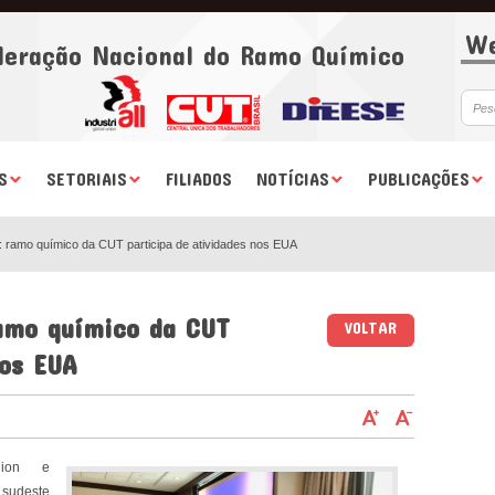
We
deração Nacional do Ramo Químico
S
SETORIAIS
FILIADOS
NOTÍCIAS
PUBLICAÇÕES
e: ramo químico da CUT participa de atividades nos EUA
ramo químico da CUT
VOLTAR
nos EUA
nion e
 sudeste