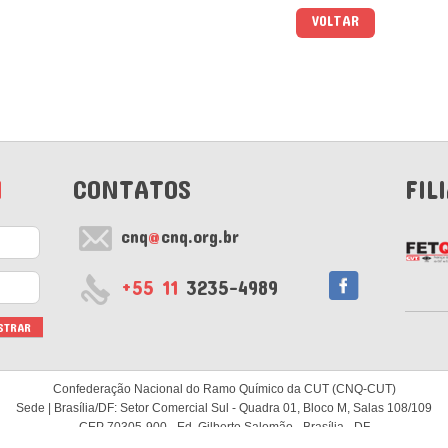
VOLTAR
M
CONTATOS
FIL
cnq
@
cnq.org.br
+55 11
3235-4989
Confederação Nacional do Ramo Químico da CUT (CNQ-CUT)
Sede | Brasília/DF: Setor Comercial Sul - Quadra 01, Bloco M, Salas 108/109
CEP 70305-900 - Ed. Gilberto Salomão - Brasília - DF
Subsede | São Paulo/SP: Rua Major Diogo, 634 - 1º andar