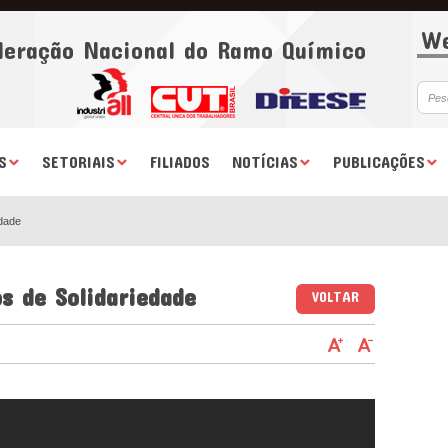
We
deração Nacional do Ramo Químico
S
SETORIAIS
FILIADOS
NOTÍCIAS
PUBLICAÇÕES
edade
s de Solidariedade
VOLTAR