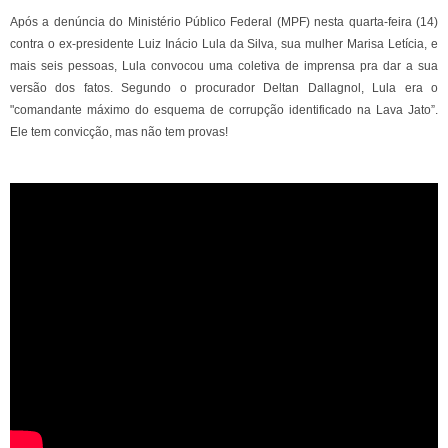
Após a denúncia do Ministério Público Federal (MPF) nesta quarta-feira (14)
contra o ex-presidente Luiz Inácio Lula da Silva, sua mulher Marisa Letícia, e
mais seis pessoas, Lula convocou uma coletiva de imprensa pra dar a sua
versão dos fatos. Segundo o procurador Deltan Dallagnol, Lula era o
"comandante máximo do esquema de corrupção identificado na Lava Jato”.
Ele tem convicção, mas não tem provas!