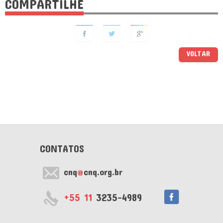
COMPARTILHE
VOLTAR
CONTATOS
cnq
@
cnq.org.br
+55 11
3235-4989