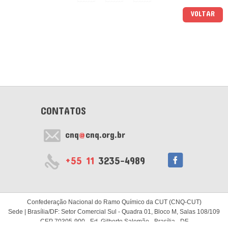
VOLTAR
CONTATOS
cnq
@
cnq.org.br
+55 11
3235-4989
Confederação Nacional do Ramo Químico da CUT (CNQ-CUT)
Sede | Brasília/DF: Setor Comercial Sul - Quadra 01, Bloco M, Salas 108/109
CEP 70305-900 - Ed. Gilberto Salomão - Brasília - DF