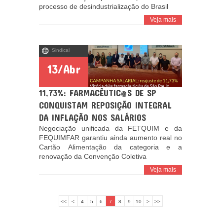
processo de desindustrialização do Brasil
Veja mais
Sindical
13/Abr
11,73%: FARMACÊUTIC@S DE SP
CONQUISTAM REPOSIÇÃO INTEGRAL
DA INFLAÇÃO NOS SALÁRIOS
Negociação unificada da FETQUIM e da
FEQUIMFAR garantiu ainda aumento real no
Cartão Alimentação da categoria e a
renovação da Convenção Coletiva
Veja mais
<<
<
4
5
6
7
8
9
10
>
>>