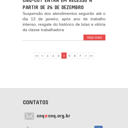
CNQ-CUT ENTRA EM RECESSO A
PARTIR DE 26 DE DEZEMBRO
Suspensão dos atendimentos seguirão até o
dia 13 de janeiro, após ano de trabalho
intenso, resgate do histórico de lutas e vitória
da classe trabalhadora
Veja mais
<<
<
1
2
3
4
5
6
7
>
>>
CONTATOS
cnq
@
cnq.org.br