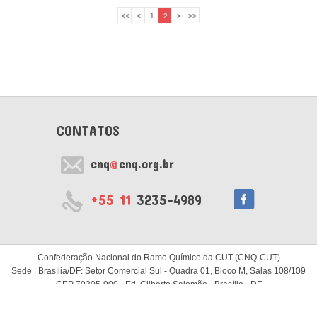
<<
<
1
2
>
>>
CONTATOS
cnq
@
cnq.org.br
+55 11
3235-4989
Confederação Nacional do Ramo Químico da CUT (CNQ-CUT)
Sede | Brasília/DF: Setor Comercial Sul - Quadra 01, Bloco M, Salas 108/109
CEP 70305-900 - Ed. Gilberto Salomão - Brasília - DF
Subsede | São Paulo/SP: Rua Major Diogo, 634 - 1º andar
CEP 01324-000 - Bela Vista - São Paulo - SP