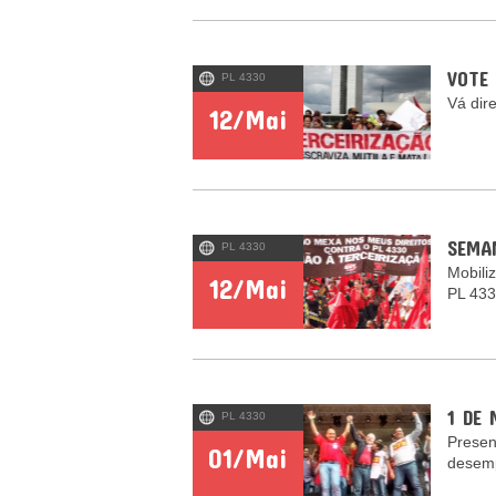
VOTE 
PL 4330
Vá dire
12/Mai
SEMA
PL 4330
Mobili
12/Mai
PL 43
1 DE
PL 4330
Presen
01/Mai
desem