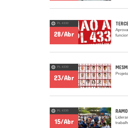
TERC
PL 4330
Aprova
28/Abr
funcio
MESM
PL 4330
Projet
23/Abr
RAMO
PL 4330
Lidera
15/Abr
trabal