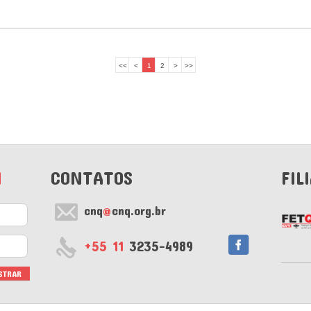
<<
<
1
2
>
>>
M
CONTATOS
FIL
cnq
@
cnq.org.br
+55 11
3235-4989