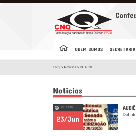
Facebook
Confe
QUEM SOMOS
SECRETARIA
CNQ
>
Notícias
>
PL 4330
Notícias
AUDI
PL 4330
Debate
23/Jun