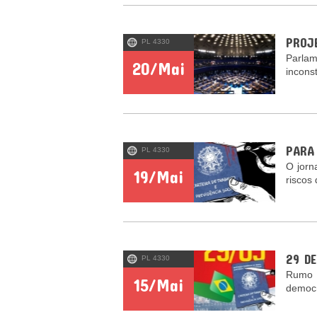
PROJ
PL 4330
Parlam
20/Mai
incons
PARA
PL 4330
O jorn
19/Mai
riscos 
29 D
PL 4330
Rumo à
15/Mai
democ