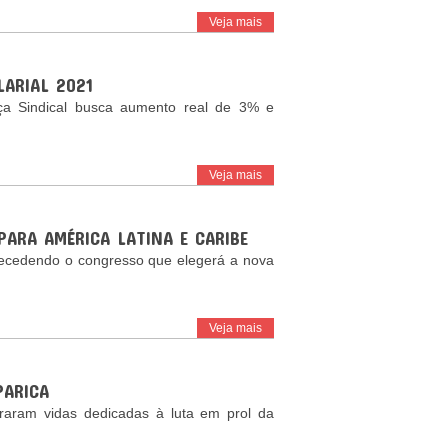
Veja mais
LARIAL 2021
a Sindical busca aumento real de 3% e
Veja mais
PARA AMÉRICA LATINA E CARIBE
tecedendo o congresso que elegerá a nova
Veja mais
PARICA
raram vidas dedicadas à luta em prol da