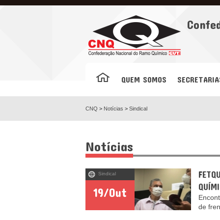
Facebook
Confe
QUEM SOMOS
SECRETARIA
CNQ
>
Notícias
>
Sindical
Notícias
FETQ
Sindical
QUÍM
19/Out
Encont
de fre