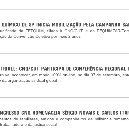
 QUÍMICO DE SP INICIA MOBILIZAÇÃO PELA CAMPANHA SA
 unificada da FETQUIM, filiada à CNQ/CUT, e da FEQUIMFAR/Forç
ção da Convenção Coletiva por mais 2 anos
STRIALL: CNQ/CUT PARTICIPA DE CONFERÊNCIA REGIONAL 
ro vai acontecer, em modo 100% on-line, no dia 07 de setembro, an
o da organização sindical global
ONGRESSO CNQ HOMENAGEIA SÉRGIO NOVAIS E CARLOS ITA
entos de familiares, amigos e companheiros de militância rememo
trabalhadora e da justiça social