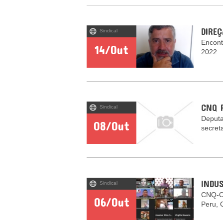
DIRE
Sindical
Encont
14/Out
2022
CNQ 
Sindical
Deputa
08/Out
secret
INDU
Sindical
CNQ-CU
06/Out
Peru, 