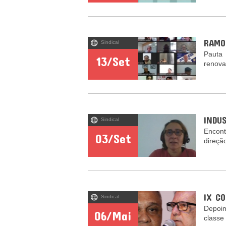
RAMO
Sindical
Pauta
13/Set
renova
INDU
Sindical
Encont
03/Set
direçã
IX C
Sindical
Depoim
06/Mai
classe 