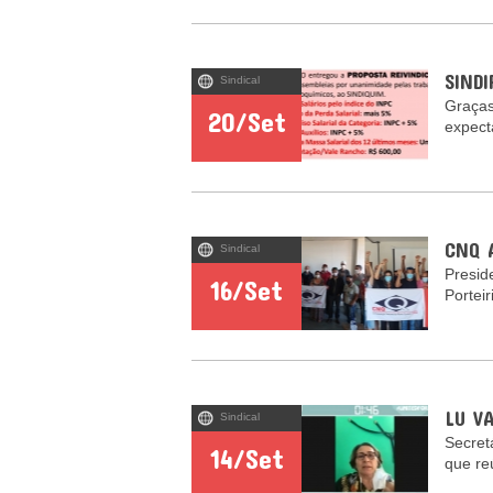
SIND
Sindical
Graças
20/Set
expect
CNQ 
Sindical
Presid
16/Set
Portei
LU VA
Sindical
Secret
14/Set
que re