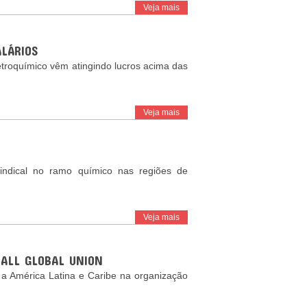
Veja mais
ALÁRIOS
troquímico vêm atingindo lucros acima das
Veja mais
sindical no ramo químico nas regiões de
Veja mais
RIALL GLOBAL UNION
á a América Latina e Caribe na organização