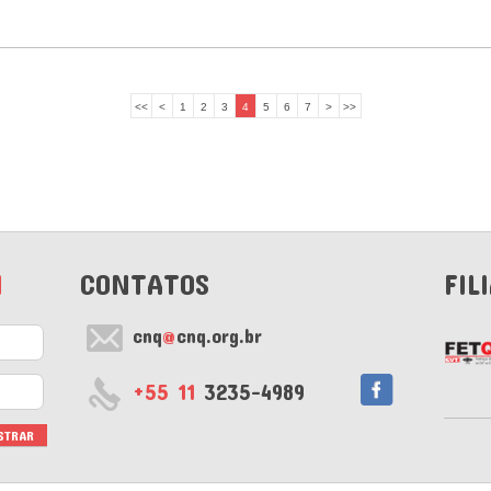
<<
<
1
2
3
4
5
6
7
>
>>
M
CONTATOS
FIL
cnq
@
cnq.org.br
+55 11
3235-4989