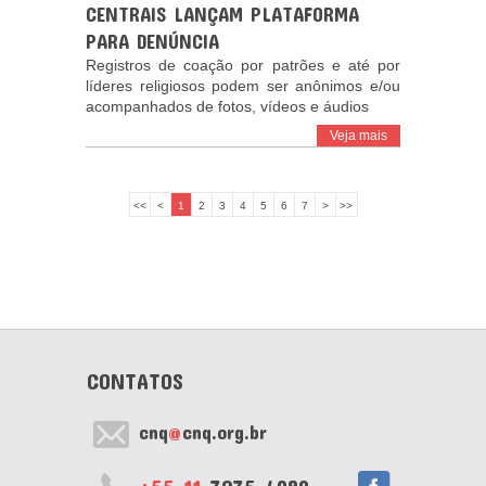
CENTRAIS LANÇAM PLATAFORMA
PARA DENÚNCIA
Registros de coação por patrões e até por
líderes religiosos podem ser anônimos e/ou
acompanhados de fotos, vídeos e áudios
Veja mais
<<
<
1
2
3
4
5
6
7
>
>>
CONTATOS
cnq
@
cnq.org.br