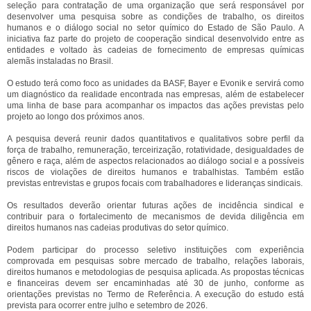
seleção para contratação de uma organização que será responsável por
desenvolver uma pesquisa sobre as condições de trabalho, os direitos
humanos e o diálogo social no setor químico do Estado de São Paulo. A
iniciativa faz parte do projeto de cooperação sindical desenvolvido entre as
entidades e voltado às cadeias de fornecimento de empresas químicas
alemãs instaladas no Brasil.
O estudo terá como foco as unidades da BASF, Bayer e Evonik e servirá como
um diagnóstico da realidade encontrada nas empresas, além de estabelecer
uma linha de base para acompanhar os impactos das ações previstas pelo
projeto ao longo dos próximos anos.
A pesquisa deverá reunir dados quantitativos e qualitativos sobre perfil da
força de trabalho, remuneração, terceirização, rotatividade, desigualdades de
gênero e raça, além de aspectos relacionados ao diálogo social e a possíveis
riscos de violações de direitos humanos e trabalhistas. Também estão
previstas entrevistas e grupos focais com trabalhadores e lideranças sindicais.
Os resultados deverão orientar futuras ações de incidência sindical e
contribuir para o fortalecimento de mecanismos de devida diligência em
direitos humanos nas cadeias produtivas do setor químico.
Podem participar do processo seletivo instituições com experiência
comprovada em pesquisas sobre mercado de trabalho, relações laborais,
direitos humanos e metodologias de pesquisa aplicada. As propostas técnicas
e financeiras devem ser encaminhadas até 30 de junho, conforme as
orientações previstas no Termo de Referência. A execução do estudo está
prevista para ocorrer entre julho e setembro de 2026.