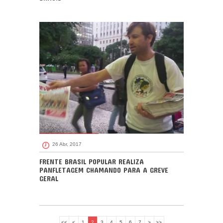
26 Abr, 2017
FRENTE BRASIL POPULAR REALIZA
PANFLETAGEM CHAMANDO PARA A GREVE
GERAL
<<
<
1
2
3
4
5
6
7
>
>>