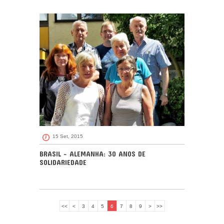
15 Set, 2015
BRASIL - ALEMANHA: 30 ANOS DE
SOLIDARIEDADE
<<
<
3
4
5
6
7
8
9
>
>>