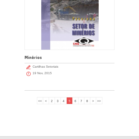
Minérios
Cartilhas Setoriais
19 Nov, 2015
<<
<
2
3
4
5
6
7
8
>
>>